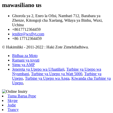
mawasiliano
us
Ghorofa ya 2, Eneo la Ofisi, Nambari 712, Barabara ya
Zhenze, Kitongoji cha Xuelang, Wilaya ya Binhu, Wuxi,
Uchina
+8617712364459
jenifer@wxflyt.com
+86 17712364459
© Hakimiliki - 2011-2022 : Haki Zote Zimehifadhiwa.
Bidhaa za Moto
Ramani ya tovuti
Simu ya AMP
Jenereta ya Upepo wa Ufuatiliaji
,
Turbine ya Upepo wa
Nyumbani
,
Turbine ya Upepo ya Watt 5000
,
Turbine ya
Upepo
,
Turbine ya Upepo wa Anga
,
Kiwanda cha Turbine ya
Upepo
,
Tuma Barua Pepe
Skype
Jodie
Trancy