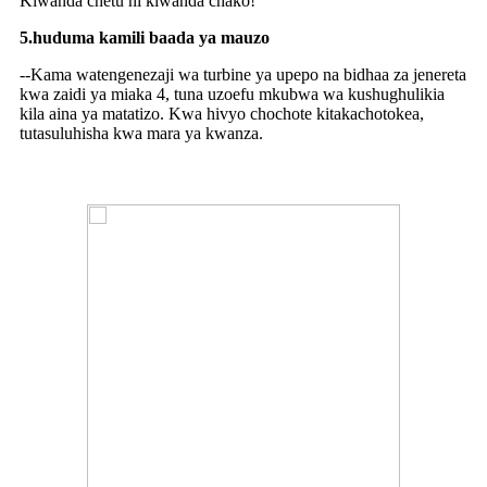
Kiwanda chetu ni kiwanda chako!
5.huduma kamili baada ya mauzo
--Kama watengenezaji wa turbine ya upepo na bidhaa za jenereta
kwa zaidi ya miaka 4, tuna uzoefu mkubwa wa kushughulikia
kila aina ya matatizo. Kwa hivyo chochote kitakachotokea,
tutasuluhisha kwa mara ya kwanza.