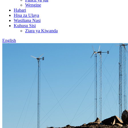
Wengine
Habari
Hisa za Ulaya
Wasiliana Nasi
Kuhusu Sisi
Ziara ya Kiwanda
English