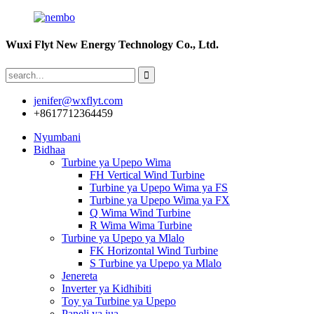
Wuxi Flyt New Energy Technology Co., Ltd.
jenifer@wxflyt.com
+8617712364459
Nyumbani
Bidhaa
Turbine ya Upepo Wima
FH Vertical Wind Turbine
Turbine ya Upepo Wima ya FS
Turbine ya Upepo Wima ya FX
Q Wima Wind Turbine
R Wima Wima Turbine
Turbine ya Upepo ya Mlalo
FK Horizontal Wind Turbine
S Turbine ya Upepo ya Mlalo
Jenereta
Inverter ya Kidhibiti
Toy ya Turbine ya Upepo
Paneli ya jua