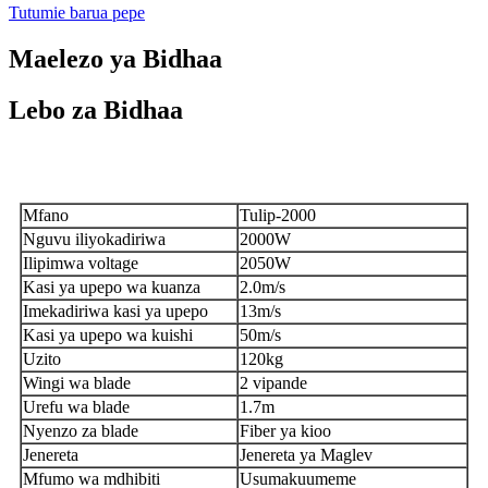
Tutumie barua pepe
Maelezo ya Bidhaa
Lebo za Bidhaa
Vipengele
Mfano
Tulip-2000
Nguvu iliyokadiriwa
2000W
Ilipimwa voltage
2050W
Kasi ya upepo wa kuanza
2.0m/s
Imekadiriwa kasi ya upepo
13m/s
Kasi ya upepo wa kuishi
50m/s
Uzito
120kg
Wingi wa blade
2 vipande
Urefu wa blade
1.7m
Nyenzo za blade
Fiber ya kioo
Jenereta
Jenereta ya Maglev
Mfumo wa mdhibiti
Usumakuumeme