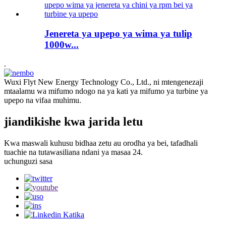
Jenereta ya upepo ya wima ya tulip
1000w...
.
Wuxi Flyt New Energy Technology Co., Ltd., ni mtengenezaji
mtaalamu wa mifumo ndogo na ya kati ya mifumo ya turbine ya
upepo na vifaa muhimu.
jiandikishe kwa jarida letu
Kwa maswali kuhusu bidhaa zetu au orodha ya bei, tafadhali
tuachie na tutawasiliana ndani ya masaa 24.
uchunguzi sasa