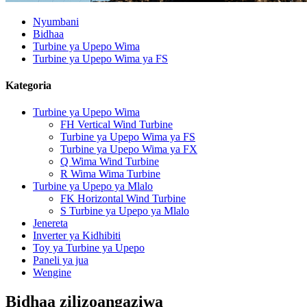
Nyumbani
Bidhaa
Turbine ya Upepo Wima
Turbine ya Upepo Wima ya FS
Kategoria
Turbine ya Upepo Wima
FH Vertical Wind Turbine
Turbine ya Upepo Wima ya FS
Turbine ya Upepo Wima ya FX
Q Wima Wind Turbine
R Wima Wima Turbine
Turbine ya Upepo ya Mlalo
FK Horizontal Wind Turbine
S Turbine ya Upepo ya Mlalo
Jenereta
Inverter ya Kidhibiti
Toy ya Turbine ya Upepo
Paneli ya jua
Wengine
Bidhaa zilizoangaziwa