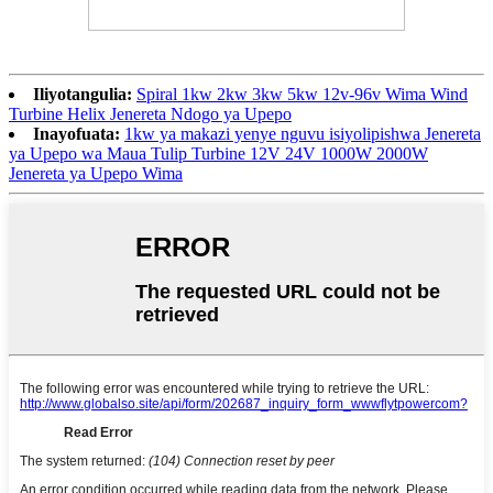
Iliyotangulia:
Spiral 1kw 2kw 3kw 5kw 12v-96v Wima Wind
Turbine Helix Jenereta Ndogo ya Upepo
Inayofuata:
1kw ya makazi yenye nguvu isiyolipishwa Jenereta
ya Upepo wa Maua Tulip Turbine 12V 24V 1000W 2000W
Jenereta ya Upepo Wima