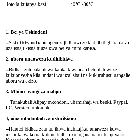
Joto la kufanya kazi
-40°C~80°C
Kwa nini Uchague US
1, Bei ya Ushindani
--Sisi ni kiwanda/mtengenezaji ili tuweze kudhibiti gharama za
uzalishaji kisha tuuze kwa bei ya chini kabisa.
2, ubora unaoweza kudhibitiwa
--Bidhaa zote zitatolewa katika kiwanda chetu ili tuweze
kukuonyesha kila undani wa uzalishaji na kukuruhusu uangalie
ubora wa agizo.
3. Mbinu nyingi za malipo
-- Tunakubali Alipay mkondoni, uhamishaji wa benki, Paypal,
LC, Western union nk.
4, aina mbalimbali za ushirikiano
--Hatutoi bidhaa zetu tu, ikiwa inahitajika, tunaweza kuwa
mshirika wako na kubuni bidhaa kulingana na mahitaji yako.